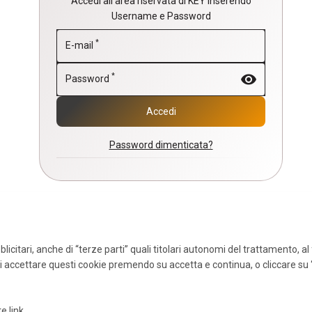
Accedi all'area riservata di KEY inserendo
Username e Password
*
E-mail
visibility
*
Password
Accedi
Password dimenticata?
icitari, anche di “terze parti” quali titolari autonomi del trattamento, al f
i accettare questi cookie premendo su accetta e continua, o cliccare su
nte
link
.